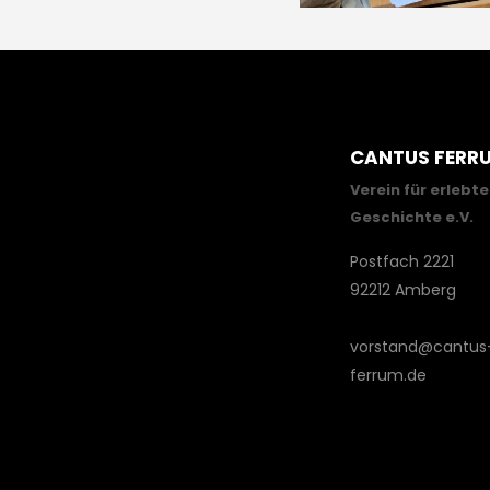
CANTUS FERR
Verein für erlebte
Geschichte e.V.
Postfach 2221
92212 Amberg
vorstand@cantus
ferrum.de