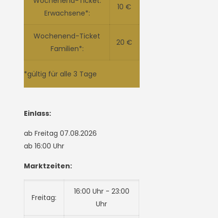
Wochenend-Ticket:
10 €
Erwachsene*:
Wochenend-Ticket
20 €
Familien*:
*gültig für alle 3 Tage
Einlass:
ab Freitag 07.08.2026
ab 16:00 Uhr
Marktzeiten:
16:00 Uhr - 23:00
Freitag:
Uhr