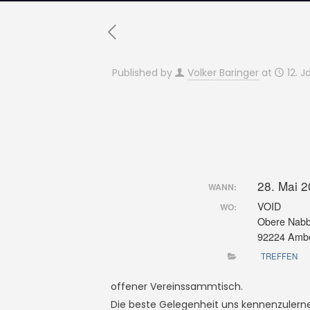
Published by
Volker Baringer
at
12. 
28. Mai 
WANN:
VOID
WO:
Obere Nabbu
92224 Amb
TREFFEN
offener Vereinssammtisch.
Die beste Gelegenheit uns kennenzulern