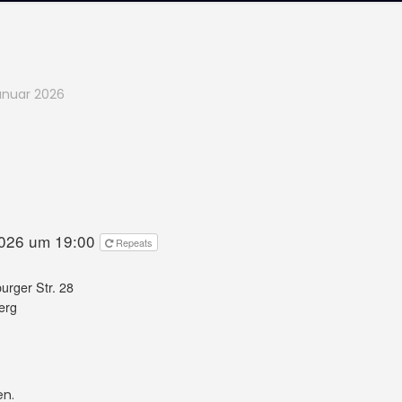
Januar 2026
2026 um 19:00
Repeats
rger Str. 28
erg
en.