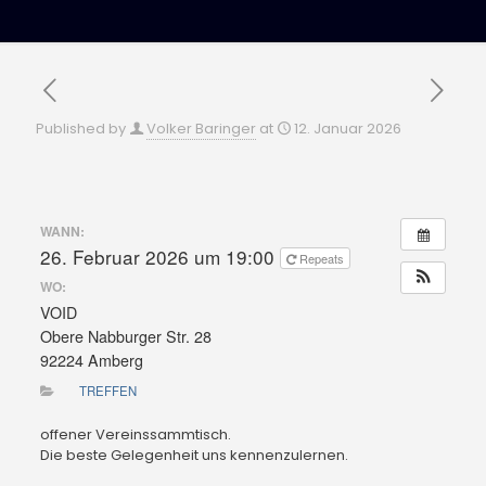
Published by
Volker Baringer
at
12. Januar 2026
WANN:
26. Februar 2026 um 19:00
Repeats
WO:
VOID
Obere Nabburger Str. 28
92224 Amberg
TREFFEN
offener Vereinssammtisch.
Die beste Gelegenheit uns kennenzulernen.