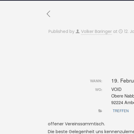
Published by
Volker Baringer
at
12. 
19. Febr
WANN:
VOID
WO:
Obere Nabbu
92224 Amb
TREFFEN
offener Vereinssammtisch.
Die beste Gelegenheit uns kennenzulern